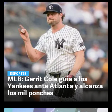
DEPORTES
MLB: Gerrit Cole guía a los
Yankees ante Atlanta y alcanza
los mil ponches