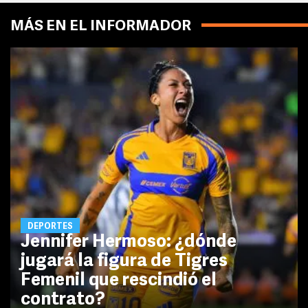
MÁS EN EL INFORMADOR
DEPORTES
Jennifer Hermoso: ¿dónde
jugará la figura de Tigres
Femenil que rescindió el
contrato?