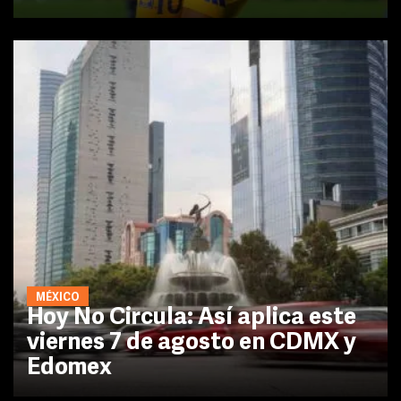
MÉXICO
Hoy No Circula: Así aplica este
viernes 7 de agosto en CDMX y
Edomex