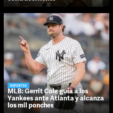
DEPORTES
MLB: Gerrit Cole guía a los
Yankees ante Atlanta y alcanza
los mil ponches