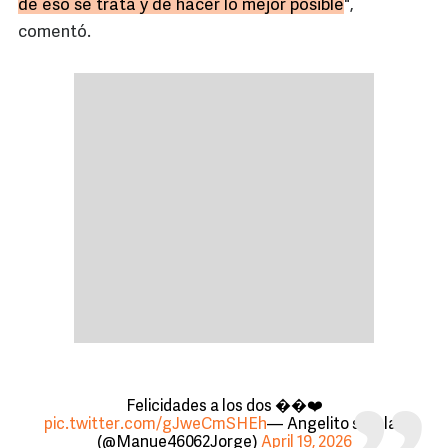
de eso se trata y de hacer lo mejor posible
",
comentó.
Felicidades a los dos ��❤️
pic.twitter.com/gJweCmSHEh
— Angelito sin alas
(@Manue46062Jorge)
April 19, 2026