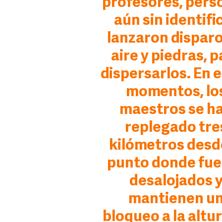
profesores, pers
aún sin identifi
lanzaron disparo
aire y piedras, p
dispersarlos. En 
momentos, lo
maestros se h
replegado tre
kilómetros desd
punto donde fu
desalojados 
mantienen u
bloqueo a la altu