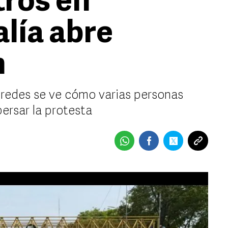
ros en
alía abre
n
 redes se ve cómo varias personas
ersar la protesta