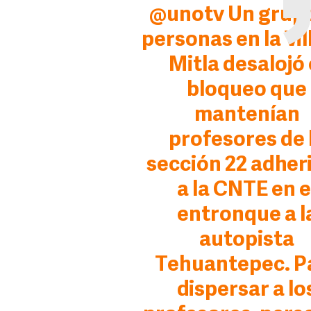
@unotv
Un grup
personas en la Vil
Mitla desalojó 
bloqueo que
mantenían
profesores de 
sección 22 adher
a la CNTE en e
entronque a l
autopista
Tehuantepec. P
dispersar a lo