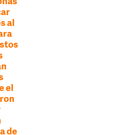
onas
car
s al
ara
estos
s
an
s
e el
eron
y
n
ra de