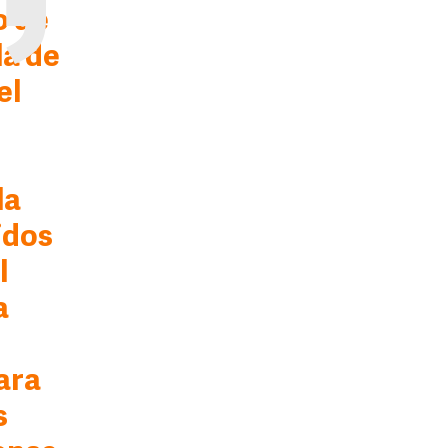
o de
la de
el
la
idos
l
a
ara
s