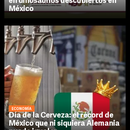
en dinosaurios descubiertos en
México
ECONOMÍA
Día de la Cerveza: el récord de
México que ni siquiera Alemania