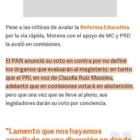
Pese a las críticas de avalar la
Reforma Educativa
por la vía rápida, Morena con el apoyo de MC y PRD
la avaló en comisiones.
El PAN anunció su voto en contra por no definir
los órganos que evaluarán al magisterio; en tanto
que el PRI, en voz de Claudia Ruiz Massieu,
adelantó que en comisiones votará en abstención
,
pero que una vez que se lleve al pleno, sus
legisladores darán su voto por conciencia.
"Lamento que nos hayamos