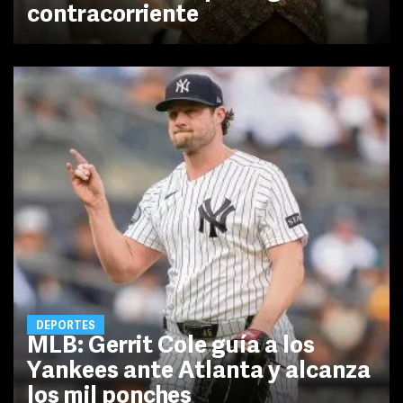
contracorriente
DEPORTES
MLB: Gerrit Cole guía a los
Yankees ante Atlanta y alcanza
los mil ponches