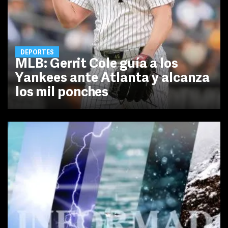
DEPORTES
MLB: Gerrit Cole guía a los
Yankees ante Atlanta y alcanza
los mil ponches