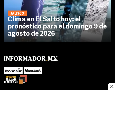
JALISCO
Clima en El Salto hoy: el
pronóstico para el domingo 9 de
agosto de 2026
No te pierdas las novedades de último momento.
¡Síguenos!
SUBIR
Este sitio web utiliza cookies propias y de terceros para optimizar su
FACEBOOK
TWITTER
navegacion, adaptarse a sus preferencias y realizar labores analiticas.
Al continuar navegando acepta nuestro
Política de cookies.