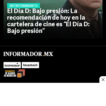
ENTRETENIMIENTO
El Día D: Bajo presión: La
recomendación de hoy en la
cartelera de cine es “El Día D:
Bajo presión”
No te pierdas las novedades de último momento.
¡Síguenos!
SUBIR
Este sitio web utiliza cookies propias y de terceros para optimizar su
FACEBOOK
TWITTER
navegacion, adaptarse a sus preferencias y realizar labores analiticas.
Al continuar navegando acepta nuestro
Política de cookies.