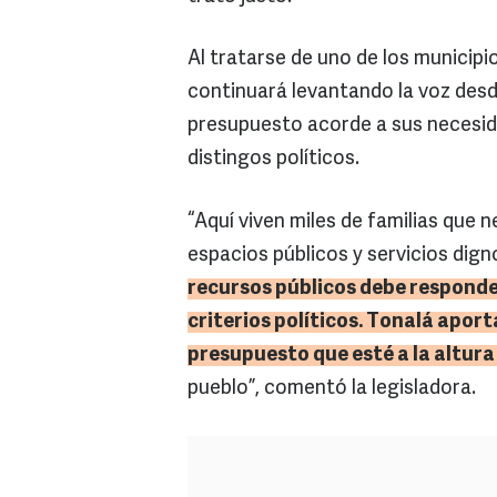
Al tratarse de uno de los municip
continuará levantando la voz desd
presupuesto acorde a sus necesida
distingos políticos.
“Aquí viven miles de familias que n
espacios públicos y servicios dig
recursos públicos debe responder
criterios políticos.
Tonalá
aporta
presupuesto que esté a la altura 
pueblo”, comentó la legisladora.