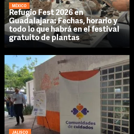
MÉXICO
Refugio Fest 2026 en
Guadalajara: Fechas, horario y
todo lo que habrá en el festival
gratuito de plantas
JALISCO