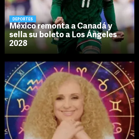
DEPORTES
México remonta a Canadá y
sella su boleto a Los Ángeles
2028