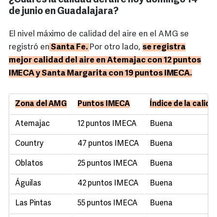
¿Cuál es la calidad del aire hoy domingo 14
de junio en Guadalajara?
El nivel máximo de calidad del aire en el AMG se
registró en
Santa Fe.
Por otro lado,
se registra
mejor calidad del aire en Atemajac con 12 puntos
IMECA y Santa Margarita con 19 puntos IMECA.
Zona del AMG
Puntos IMECA
Índice de la calida
Atemajac
12 puntos IMECA
Buena
Country
47 puntos IMECA
Buena
Oblatos
25 puntos IMECA
Buena
Águilas
42 puntos IMECA
Buena
Las Pintas
55 puntos IMECA
Buena