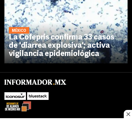
MÉXICO
La Cofepris confirma 33 casos
de 'diarrea explosiva'; activa
vigilancia epidemiológica
No te pierdas las novedades de último momento.
¡Síguenos!
SUBIR