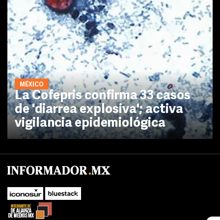
MÉXICO
La Cofepris confirma 33 casos
de 'diarrea explosiva'; activa
vigilancia epidemiológica