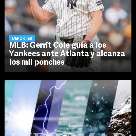
DEPORTES
MLB: Gerrit Cole guía a los
Yankees ante Atlanta y alcanza
los mil ponches