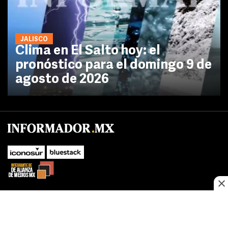
JALISCO
Clima en El Salto hoy: el
pronóstico para el domingo 9 de
agosto de 2026
No te pierdas las novedades de último momento.
¡Síguenos!
SUBIR
Este sitio web utiliza cookies propias y de terceros para optimizar su
FACEBOOK
TWITTER
navegacion, adaptarse a sus preferencias y realizar labores analiticas.