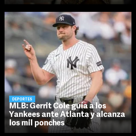
DEPORTES
MLB: Gerrit Cole guía a los
Yankees ante Atlanta y alcanza
los mil ponches