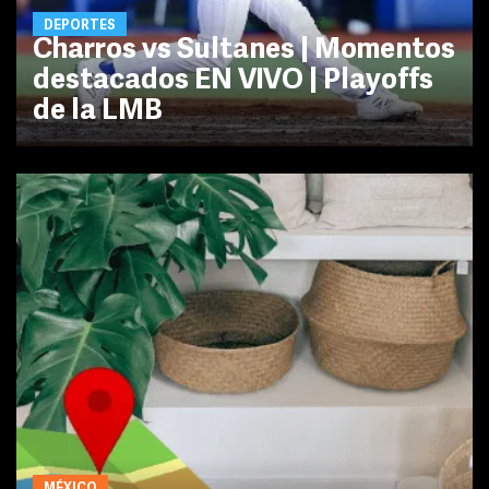
DEPORTES
Charros vs Sultanes | Momentos
destacados EN VIVO | Playoffs
de la LMB
MÉXICO