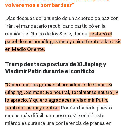
volveremos a bombardear”
Días después del anuncio de un acuerdo de paz con
Irán, el mandatario republicano participó en la
reunión del Grupo de los Siete, donde
destacó el
papel de sus homólogos ruso y chino frente a la crisis
en Medio Oriente.
Trump destaca postura de Xi Jinping y
Vladimir Putin durante el conflicto
"Quiero dar las gracias al presidente de China, Xi
(Jinping). Se mantuvo neutral, totalmente neutral, y
lo aprecio. Y quiero agradecer a Vladímir Putin,
también fue muy neutral.
Podrían haberlo puesto
mucho más difícil para nosotros", señaló este
miércoles durante una conferencia de prensa en