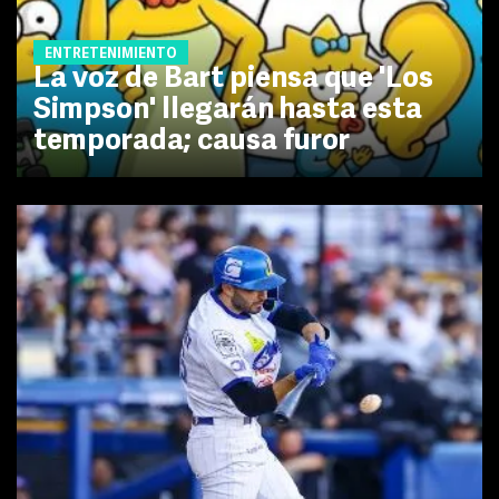
ENTRETENIMIENTO
La voz de Bart piensa que 'Los
Simpson' llegarán hasta esta
temporada; causa furor