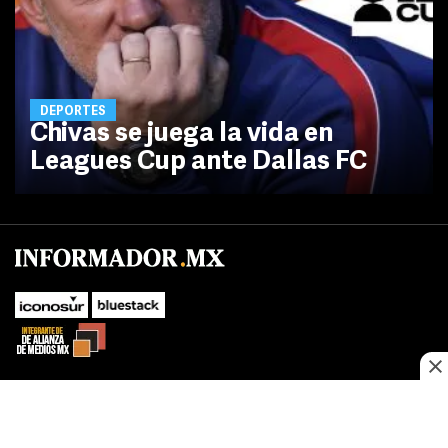
DEPORTES
Chivas se juega la vida en
Leagues Cup ante Dallas FC
No te pierdas las novedades de último momento.
¡Síguenos!
SUBIR
Este sitio web utiliza cookies propias y de terceros para optimizar su
FACEBOOK
TWITTER