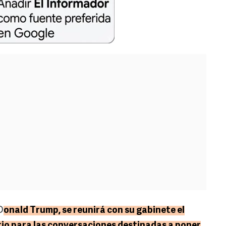
D
onald Trump, se reunirá con su gabinete el
io para las conversaciones destinadas a poner