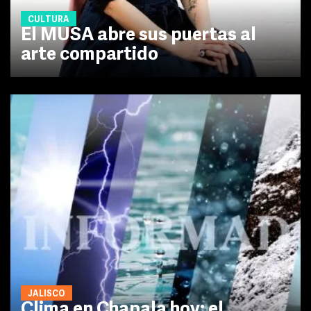
CULTURA
El MUSA abre sus puertas al
arte compartido
JALISCO
Clima en Chapala hoy: el