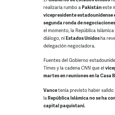
El
Gobierno de Estados Unidos
ha
realizaría rumbo a
Pakistán
este 
vicepresidente estadounidense e
segunda ronda de negociacione
el momento, la República Islámica
diálogo, ni
Estados Unidos
ha rev
delegación negociadora.
Fuentes del Gobierno estadounid
Times
y la cadena
CNN
que el
vice
martes en reuniones en la Casa 
Vance
tenía previsto haber salid
la
República Islámica no se ha co
capital paquistaní.