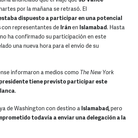
bría anunciado que el viaje que
JD Vance
martes por la mañana se retrasó. El
staba dispuesto a participar en una potencial
s
con representantes de
Irán
en
Islamabad
. Hasta
 no ha confirmado su participación en este
elado una nueva hora para el envío de su
ense informaron a medios como
The New York
presidente tiene previsto participar este
Blanca
.
o ya de Washington con destino a
Islamabad,
pero
mprometido todavía a enviar una delegación a la