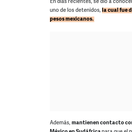
En días recientes, se dio a conoce
uno de los detenidos,
la cual fue 
pesos mexicanos.
Además,
mantienen contacto con 
México en Sudáfrica
para que el p