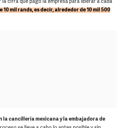
r la cifra que pagó la empresa para liberar a cada
de 10 mil rands, es decir, alrededor de 10 mil 500
la cancillería mexicana y la embajadora de
roceso se lleve a cabo lo antes posible y sin