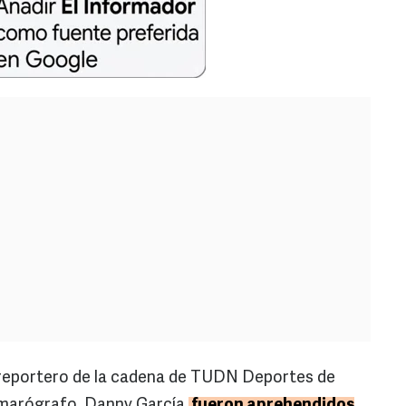
 reportero de la cadena de TUDN Deportes de
amarógrafo, Danny García,
fueron aprehendidos