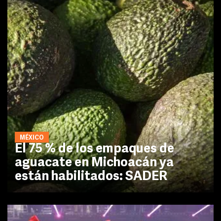
MÉXICO
El 75 % de los empaques de
aguacate en Michoacán ya
están habilitados: SADER