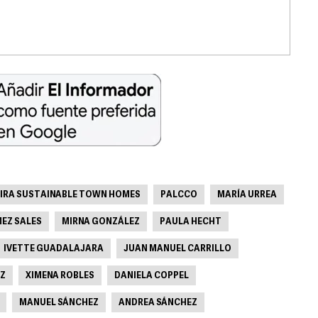
IRA SUSTAINABLE TOWN HOMES
PALCCO
MARÍA URREA
EZ SALES
MIRNA GONZÁLEZ
PAULA HECHT
IVETTE GUADALAJARA
JUAN MANUEL CARRILLO
EZ
XIMENA ROBLES
DANIELA COPPEL
MANUEL SÁNCHEZ
ANDREA SÁNCHEZ