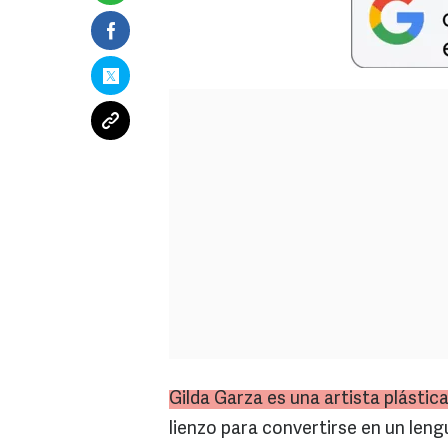
Gilda Garza es una artista plástic
lienzo para convertirse en un leng