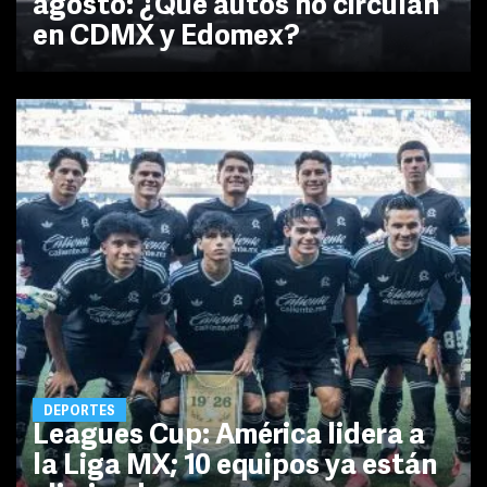
agosto: ¿Qué autos no circulan
en CDMX y Edomex?
DEPORTES
Leagues Cup: América lidera a
la Liga MX; 10 equipos ya están