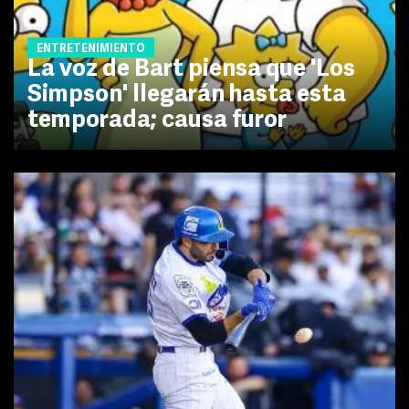
ENTRETENIMIENTO
La voz de Bart piensa que 'Los
Simpson' llegarán hasta esta
temporada; causa furor