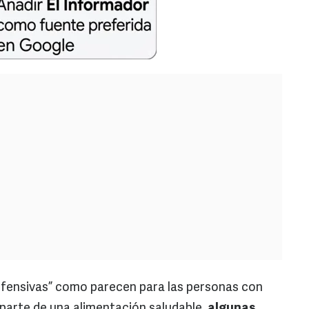
nofensivas” como parecen para las personas con
arte de una alimentación saludable,
algunas