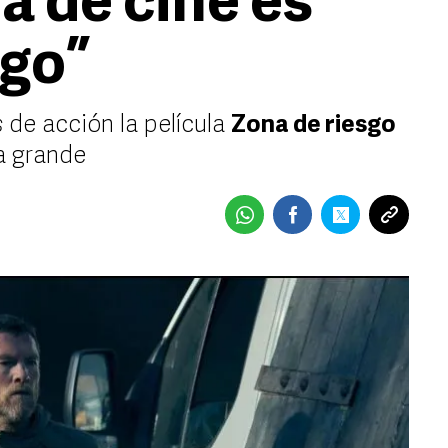
ra de cine es
sgo”
s
de acción la película
Zona de riesgo
la grande