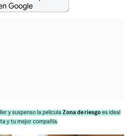
ller
y suspenso la película
Zona de riesgo
es ideal
rita y tu mejor compañía
.