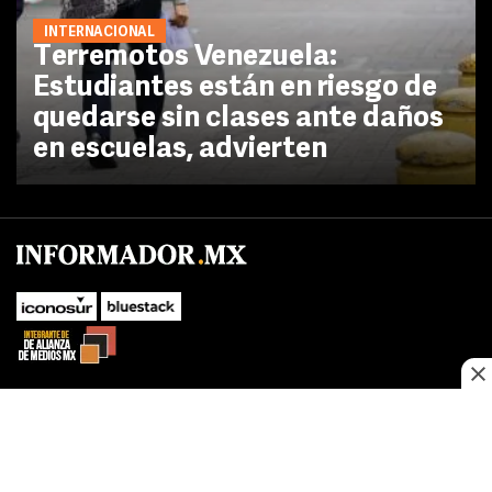
INTERNACIONAL
Terremotos Venezuela:
Estudiantes están en riesgo de
quedarse sin clases ante daños
en escuelas, advierten
No te pierdas las novedades de último momento.
¡Síguenos!
SUBIR
Este sitio web utiliza cookies propias y de terceros para optimizar su
FACEBOOK
TWITTER
navegacion, adaptarse a sus preferencias y realizar labores analiticas.
Al continuar navegando acepta nuestro
Política de cookies.