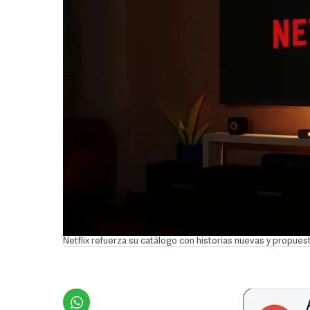
Netflix refuerza su catálogo con historias nuevas y propu