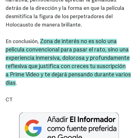
narrativa, permitiéndote apreciar la genialidad
detrás de la dirección y la forma en que la película
desmitifica la figura de los perpetradores del
Holocausto de manera brillante.
Zona de interés no es solo una
En conclusión,
película convencional para pasar el rato, sino una
experiencia inmersiva, dolorosa y profundamente
reflexiva que justifica con creces tu suscripción
a Prime Video y te dejará pensando durante varios
días
.
CT