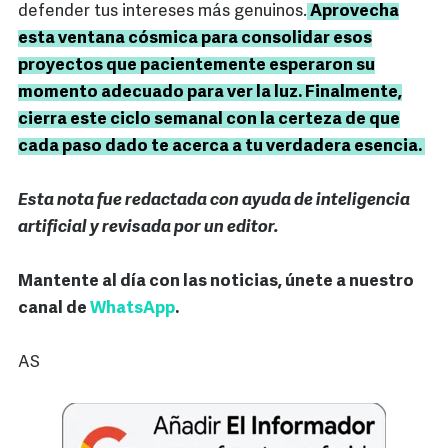
defender tus intereses más genuinos.
Aprovecha
esta ventana cósmica para consolidar esos
proyectos que pacientemente esperaron su
momento adecuado para ver la luz. Finalmente,
cierra este ciclo semanal con la certeza de que
cada paso dado te acerca a tu verdadera esencia.
Esta nota fue redactada con ayuda de inteligencia
artificial y revisada por un editor.
Mantente al día con las noticias, únete a nuestro
canal de
WhatsApp
.
AS