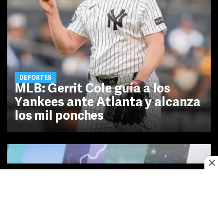
DEPORTES
MLB: Gerrit Cole guía a los
Yankees ante Atlanta y alcanza
los mil ponches
No te pierdas las novedades de último momento.
¡Síguenos!
Este sitio web utiliza cookies propias y de terceros para optimizar su
FACEBOOK
TWITTER
navegacion, adaptarse a sus preferencias y realizar labores analiticas.
Al continuar navegando acepta nuestro
Política de cookies.