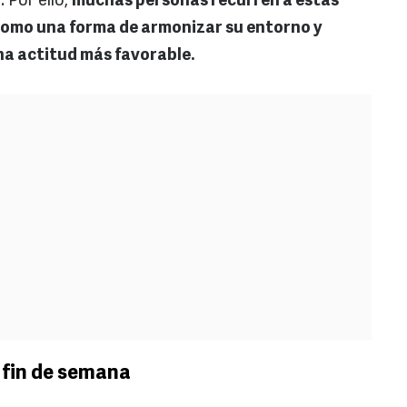
 Por ello,
muchas personas recurren a estas
omo una forma de armonizar su entorno y
na actitud más favorable.
l fin de semana