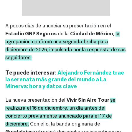
A pocos días de anunciar su presentación en el
Estadio GNP Seguros
de la
Ciudad de México
,
la
agrupación confirmó una segunda fecha para
diciembre de 2026, impulsada por la respuesta de sus
seguidores.
Te puede interesar:
Alejandro Fernández trae
la serenata más grande del mundo a La
Minerva: hora y datos clave
La nueva presentación del
Vivir Sin Aire Tour
se
realizará el 16 de diciembre, un día antes del
concierto previamente anunciado para el 17 de
diciembre.
Con ello, la banda originaria de