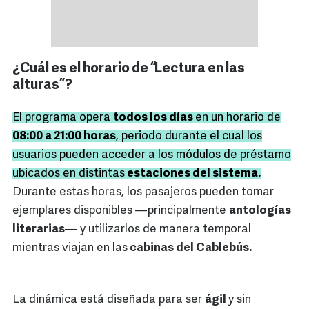
¿Cuál es el horario de “Lectura en las
alturas”?
El programa opera
todos los días
en un horario de
08:00 a 21:00 horas
, periodo durante el cual los
usuarios pueden acceder a los módulos de préstamo
ubicados en distintas
estaciones del sistema.
Durante estas horas, los pasajeros pueden tomar
ejemplares disponibles —principalmente
antologías
literarias
— y utilizarlos de manera temporal
mientras viajan en las
cabinas del Cablebús.
La dinámica está diseñada para ser
ágil
y sin