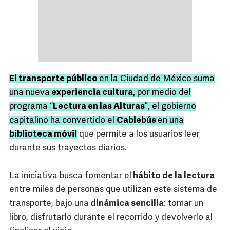
El transporte público
en la Ciudad de México suma
una nueva
experiencia cultura,
por medio del
programa “
Lectura en las Alturas
”, el gobierno
capitalino ha convertido el
Cablebús
en una
biblioteca móvil
que permite a los usuarios leer
durante sus trayectos diarios.
La iniciativa busca fomentar el
hábito de la lectura
entre miles de personas que utilizan este sistema de
transporte, bajo una
dinámica sencilla
: tomar un
libro, disfrutarlo durante el recorrido y devolverlo al