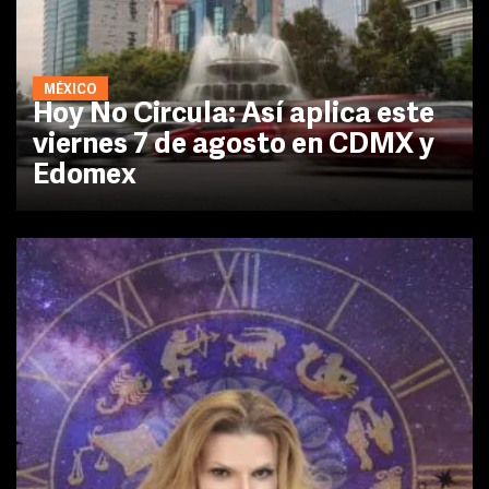
MÉXICO
Hoy No Circula: Así aplica este
viernes 7 de agosto en CDMX y
Edomex