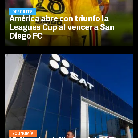
DEPORTES
América abre con triunfo la
Leagues Cup al vencer a San
Diego FC
ECONOMÍA