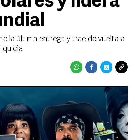
ólares y lidera
undial
e la última entrega y trae de vuelta a
anquicia