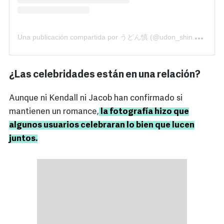
U
na publicación compartida por うどん慎 (@udon_shin.official)
¿Las celebridades están en una relación?
Aunque ni Kendall ni Jacob han confirmado si
mantienen un romance,
la fotografía hizo que
algunos usuarios celebraran lo bien que lucen
juntos.