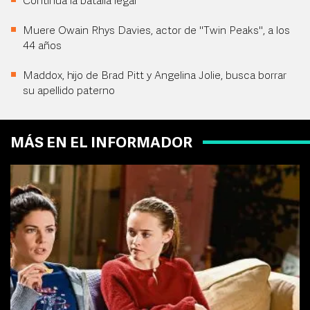
Continúa la batalla legal
Muere Owain Rhys Davies, actor de "Twin Peaks", a los
44 años
Maddox, hijo de Brad Pitt y Angelina Jolie, busca borrar
su apellido paterno
MÁS EN EL INFORMADOR