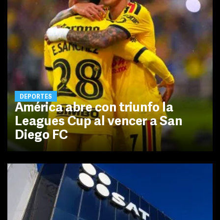
DEPORTES
América abre con triunfo la
Leagues Cup al vencer a San
Diego FC