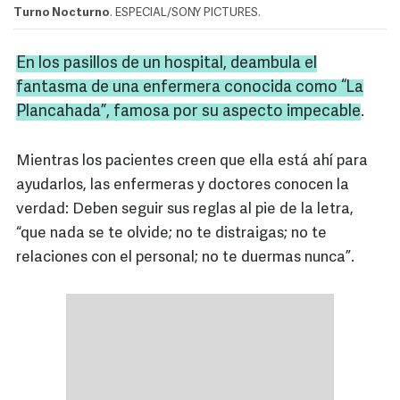
Turno Nocturno
. ESPECIAL/SONY PICTURES.
En los pasillos de un hospital, deambula el
fantasma de una enfermera conocida como “
La
Plancahada
”, famosa por su aspecto impecable
.
Mientras los pacientes creen que ella está ahí para
ayudarlos, las enfermeras y doctores conocen la
verdad: Deben seguir sus reglas al pie de la letra,
“que nada se te olvide; no te distraigas; no te
relaciones con el personal; no te duermas nunca”.