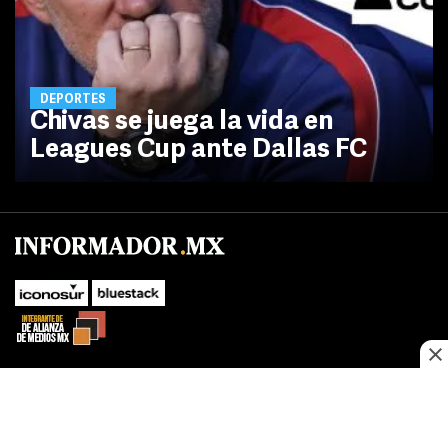
DEPORTES
Chivas se juega la vida en
Leagues Cup ante Dallas FC
No te pierdas las novedades de último momento.
¡Síguenos!
SUBIR
Este sitio web utiliza cookies propias y de terceros para optimizar su
FACEBOOK
TWITTER
navegacion, adaptarse a sus preferencias y realizar labores analiticas.