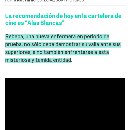
Turno Nocturno
. ESPECIAL/SONY PICTURES.
La recomendación de hoy en la cartelera de
cine es “Alas Blancas”
Rebeca
, una nueva enfermera en periodo de
prueba, no sólo debe demostrar su valía ante sus
superiores, sino también enfrentarse a esta
misteriosa y temida entidad
.