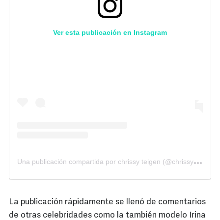
Ver esta publicación en Instagram
U
na publicación compartida por chrissy teigen (@chrissyteigen)
La publicación rápidamente se llenó de comentarios
de otras celebridades como la también modelo Irina