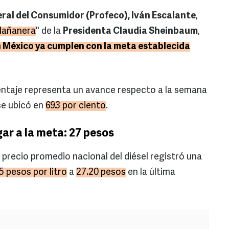
eral del Consumidor (Profeco), Iván Escalante
,
Mañanera
" de la
Presidenta Claudia Sheinbaum
,
en México ya cumplen con la meta establecida
ntaje representa un avance respecto a la semana
se ubicó en
69.3 por ciento
.
ar a la meta: 27 pesos
l precio promedio nacional del diésel registró una
5 pesos por litro
a
27.20 pesos
en la última