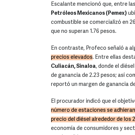
Escalante mencionó que, entre las
Petróleos Mexicanos (Pemex)
ub
combustible se comercializó en 26
que no superan 1.76 pesos.
En contraste, Profeco señaló a al
precios elevados
. Entre ellas des
Culiacán, Sinaloa
, donde el diése
de ganancia de 2.23 pesos; así c
reportó un margen de ganancia de 
El procurador indicó que el objeti
número de estaciones se adhieran
precio del diésel alrededor de los 
economía de consumidores y sect