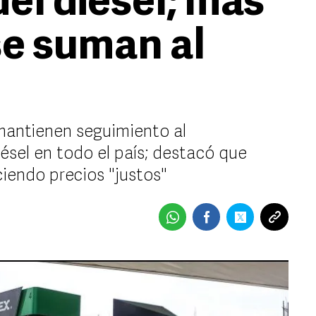
el diésel; más
se suman al
 mantienen seguimiento al
ésel en todo el país; destacó que
iendo precios "justos"