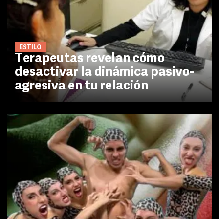
ESTILO
Terapeutas revelan cómo
desactivar la dinámica pasivo-
agresiva en tu relación