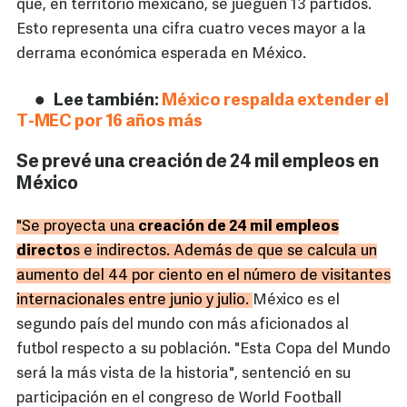
que, en territorio mexicano, se jueguen 13 partidos.
Esto representa una cifra cuatro veces mayor a la
derrama económica esperada en México.
Lee también:
México respalda extender el
T-MEC por 16 años más
Se prevé una creación de 24 mil empleos en
México
"Se proyecta una
creación de 24 mil empleos
directo
s e indirectos. Además de que se calcula un
aumento del 44 por ciento en el número de visitantes
internacionales entre junio y julio.
México es el
segundo país del mundo con más aficionados al
futbol respecto a su población. "Esta Copa del Mundo
será la más vista de la historia", sentenció en su
participación en el congreso de World Football