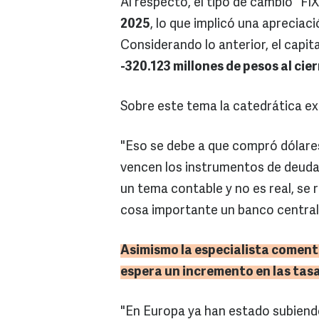
Al respecto, el tipo de cambio "FI
2025
, lo que implicó una apreciac
Considerando lo anterior, el capit
-320.123 millones de pesos al cier
Sobre este tema la catedrática e
"Eso se debe a que compró dólares
vencen los instrumentos de deuda 
un tema contable y no es real, se
cosa importante un banco central 
Asimismo la especialista comentó
espera un incremento en las tasas
"En Europa ya han estado subiendo