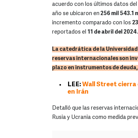
acuerdo con los últimos datos del
año se ubicaron en
256 mil 543.1 
incremento comparado con los
23
reportados el
11 de abril del 2024
.
La catedrática de la Universida
reservas internacionales son inv
plazo en instrumentos de deuda, o
LEE:
Wall Street cierra 
en Irán
Detalló que las reservas internac
Rusia y Ucrania como medida prev